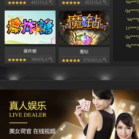
442111人气
452116人气
Qq****
Wa***l
Li****2
Qq****
Hg****
T94***
爆炸糖
魔钻
Yu***9
389456人气
3792451人气
Kj****5
Bb***4
Gs***4
Yh****
Kg****
Ying**1
Hg****
Qq****
tu****5