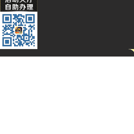
Wa***l
Li****2
Qq****
Hg****
T94***
Yu***9
Kj****5
Bb***4
Gs***4
Yh****