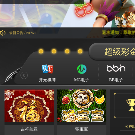
返水通知：尊敬的威尼斯人会员
最新公告 /
NEWS
超级彩
Kg****
Ying**1
Hg****
Qq****
开元棋牌
MG电子
BB电子
tu****5
Lhs****
Hyl****
Kg****
Gda***
客户I
吉祥如意
猴宝宝
Wo***5