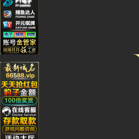
Yu***9
Kj****5
Bb***4
Gs***4
Yh****
Kg****
Ying**1
Hg****
Qq****
tu****5
Lhs****
Hyl****
Kg****
Gda***
Wo***5
Qq****