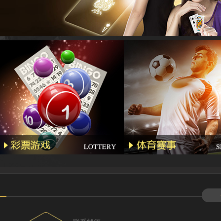
Lhs****
Hyl****
Kg****
Gda***
Wo***5
Qq****
Wa***l
Li****2
Qq****
Hg****
T94***
Yu***9
Kj****5
Bb***4
Gs***4
Yh****