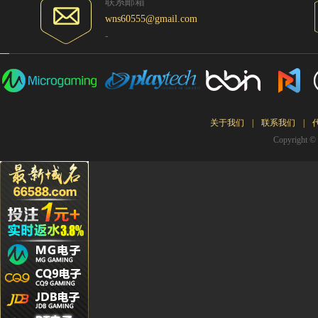
联系邮箱
Kg****
wns60555@gmail.com
Ying**1
-
Hg****
Qq****
tu****5
Lhs****
关于我们
|
联系我们
|
Hyl****
Copyrigh
Kg****
Gda***
Wo***5
Qq****
Wa***l
Li****2
Qq****
Hg****
T94***